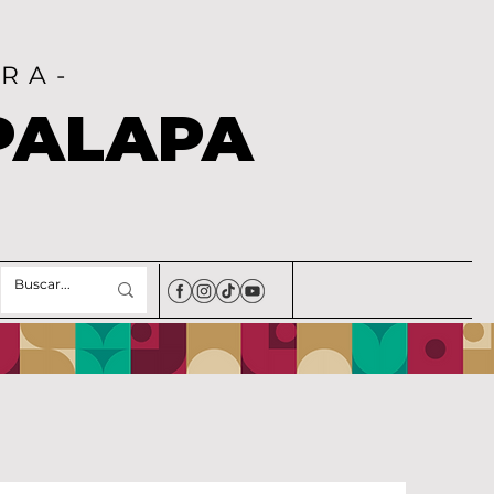
RA-
PALAPA