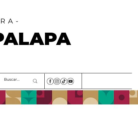
RA-
PALAPA