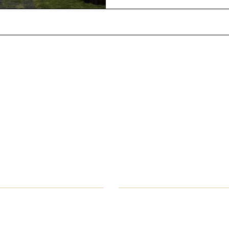
anos un mensaje y dinos l
piensas
Apellido