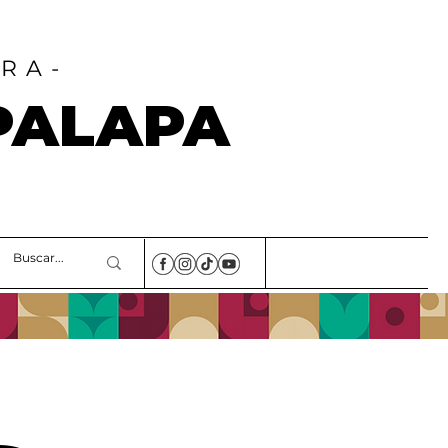
RA-
PALAPA